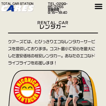
TOTAL CAR STATION
TEL:
0299-
85-2255
営業時間：
9:15〜18:40
RENTAL CAR
レンタカー
ケアーズでは、とびっきりエコなレンタカーサービ
スを提供しております。コスト最小で安心を最大に
した激安価格の格安レンタカー。あなたのエコなド
ライブライフを応援します！